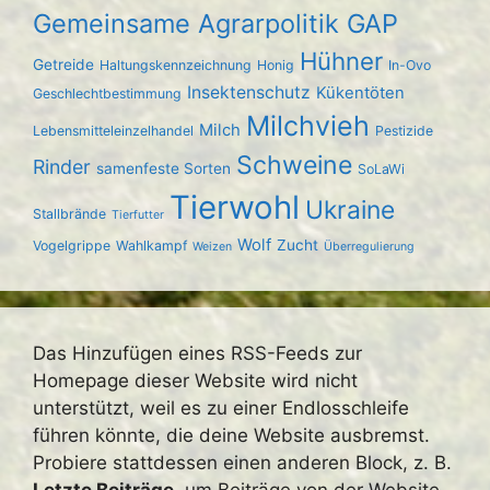
Gemeinsame Agrarpolitik GAP
Hühner
Getreide
Haltungskennzeichnung
Honig
In-Ovo
Insektenschutz
Kükentöten
Geschlechtbestimmung
Milchvieh
Milch
Lebensmitteleinzelhandel
Pestizide
Schweine
Rinder
samenfeste Sorten
SoLaWi
Tierwohl
Ukraine
Stallbrände
Tierfutter
Wolf
Zucht
Vogelgrippe
Wahlkampf
Weizen
Überregulierung
Das Hinzufügen eines RSS-Feeds zur
Homepage dieser Website wird nicht
unterstützt, weil es zu einer Endlosschleife
führen könnte, die deine Website ausbremst.
Probiere stattdessen einen anderen Block, z. B.