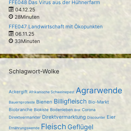
FFE048 Das Virus aus der Hühnerfarm
04.12.25
28Minuten
FFE047 Landwirtschaft mit Ökopunkten
06.11.25
33Minuten
Schlagwort-Wolke
Agrarwende
Ackergift
Afrikanische Schweinepest
Billigfleisch
Bienen
Bio-Markt
Bauernproteste
Biobranche
Biokiste
Bodenleben
Corona
Brot
Direktvermarktung
Eier
Direktvermarkter
Discounter
Fleisch
Geflügel
Ernährungswende