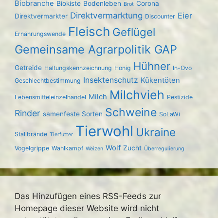
Biobranche
Biokiste
Bodenleben
Corona
Brot
Direktvermarktung
Eier
Direktvermarkter
Discounter
Fleisch
Geflügel
Ernährungswende
Gemeinsame Agrarpolitik GAP
Hühner
Getreide
Haltungskennzeichnung
Honig
In-Ovo
Insektenschutz
Kükentöten
Geschlechtbestimmung
Milchvieh
Milch
Lebensmitteleinzelhandel
Pestizide
Schweine
Rinder
samenfeste Sorten
SoLaWi
Tierwohl
Ukraine
Stallbrände
Tierfutter
Wolf
Zucht
Vogelgrippe
Wahlkampf
Weizen
Überregulierung
Das Hinzufügen eines RSS-Feeds zur
Homepage dieser Website wird nicht