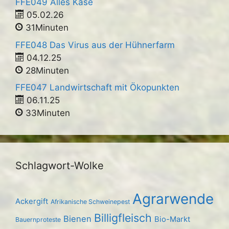
FFE049 Alles Käse
05.02.26
31Minuten
FFE048 Das Virus aus der Hühnerfarm
04.12.25
28Minuten
FFE047 Landwirtschaft mit Ökopunkten
06.11.25
33Minuten
Schlagwort-Wolke
Agrarwende
Ackergift
Afrikanische Schweinepest
Billigfleisch
Bienen
Bio-Markt
Bauernproteste