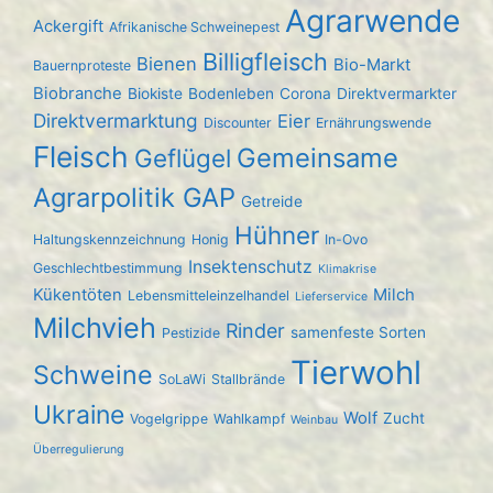
Agrarwende
Ackergift
Afrikanische Schweinepest
Billigfleisch
Bienen
Bio-Markt
Bauernproteste
Biobranche
Biokiste
Bodenleben
Corona
Direktvermarkter
Direktvermarktung
Eier
Discounter
Ernährungswende
Fleisch
Gemeinsame
Geflügel
Agrarpolitik GAP
Getreide
Hühner
Haltungskennzeichnung
Honig
In-Ovo
Insektenschutz
Geschlechtbestimmung
Klimakrise
Kükentöten
Milch
Lebensmitteleinzelhandel
Lieferservice
Milchvieh
Rinder
samenfeste Sorten
Pestizide
Tierwohl
Schweine
SoLaWi
Stallbrände
Ukraine
Wolf
Zucht
Vogelgrippe
Wahlkampf
Weinbau
Überregulierung