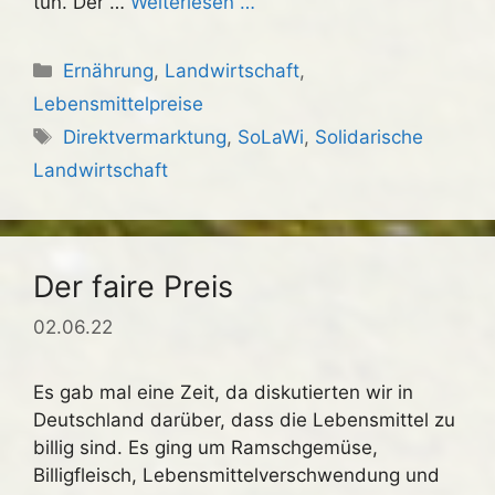
tun. Der …
Weiterlesen …
Kategorien
Ernährung
,
Landwirtschaft
,
Lebensmittelpreise
Schlagwörter
Direktvermarktung
,
SoLaWi
,
Solidarische
Landwirtschaft
Der faire Preis
02.06.22
Es gab mal eine Zeit, da diskutierten wir in
Deutschland darüber, dass die Lebensmittel zu
billig sind. Es ging um Ramschgemüse,
Billigfleisch, Lebensmittelverschwendung und