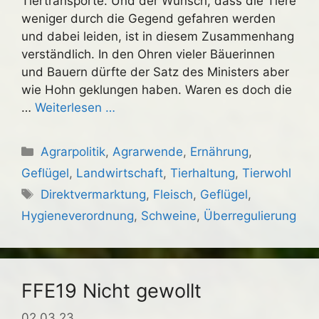
Tiertransporte. Und der Wunsch, dass die Tiere
weniger durch die Gegend gefahren werden
und dabei leiden, ist in diesem Zusammenhang
verständlich. In den Ohren vieler Bäuerinnen
und Bauern dürfte der Satz des Ministers aber
wie Hohn geklungen haben. Waren es doch die
…
Weiterlesen …
Kategorien
Agrarpolitik
,
Agrarwende
,
Ernährung
,
Geflügel
,
Landwirtschaft
,
Tierhaltung
,
Tierwohl
Schlagwörter
Direktvermarktung
,
Fleisch
,
Geflügel
,
Hygieneverordnung
,
Schweine
,
Überregulierung
FFE19 Nicht gewollt
02.03.23