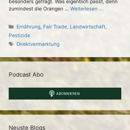
besonders gefragt. Was eigentlich passt, denn
zumindest die Orangen …
Weiterlesen …
Kategorien
Ernährung
,
Fair Trade
,
Landwirtschaft
,
Pestizide
Schlagwörter
Direktvermarktung
Podcast Abo
Neuste Blogs