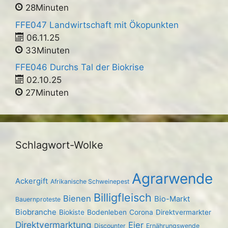
28Minuten
FFE047 Landwirtschaft mit Ökopunkten
06.11.25
33Minuten
FFE046 Durchs Tal der Biokrise
02.10.25
27Minuten
Schlagwort-Wolke
Agrarwende
Ackergift
Afrikanische Schweinepest
Billigfleisch
Bienen
Bio-Markt
Bauernproteste
Biobranche
Biokiste
Bodenleben
Corona
Direktvermarkter
Direktvermarktung
Eier
Discounter
Ernährungswende