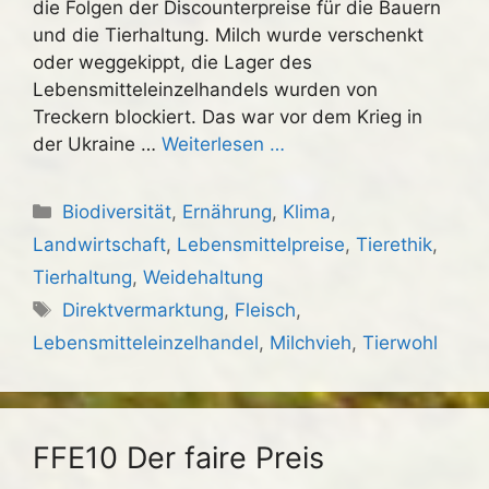
die Folgen der Discounterpreise für die Bauern
und die Tierhaltung. Milch wurde verschenkt
oder weggekippt, die Lager des
Lebensmitteleinzelhandels wurden von
Treckern blockiert. Das war vor dem Krieg in
der Ukraine …
Weiterlesen …
Kategorien
Biodiversität
,
Ernährung
,
Klima
,
Landwirtschaft
,
Lebensmittelpreise
,
Tierethik
,
Tierhaltung
,
Weidehaltung
Schlagwörter
Direktvermarktung
,
Fleisch
,
Lebensmitteleinzelhandel
,
Milchvieh
,
Tierwohl
FFE10 Der faire Preis