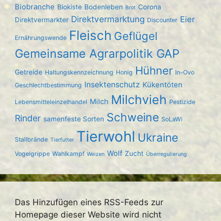
Biobranche
Biokiste
Bodenleben
Corona
Brot
Direktvermarktung
Eier
Direktvermarkter
Discounter
Fleisch
Geflügel
Ernährungswende
Gemeinsame Agrarpolitik GAP
Hühner
Getreide
Haltungskennzeichnung
Honig
In-Ovo
Insektenschutz
Kükentöten
Geschlechtbestimmung
Milchvieh
Milch
Lebensmitteleinzelhandel
Pestizide
Schweine
Rinder
samenfeste Sorten
SoLaWi
Tierwohl
Ukraine
Stallbrände
Tierfutter
Wolf
Zucht
Vogelgrippe
Wahlkampf
Weizen
Überregulierung
Das Hinzufügen eines RSS-Feeds zur
Homepage dieser Website wird nicht