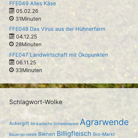
FFE049 Alles Käse
05.02.26
31Minuten
FFE048 Das Virus aus der Hühnerfarm
04.12.25
28Minuten
FFE047 Landwirtschaft mit Ökopunkten
06.11.25
33Minuten
Schlagwort-Wolke
Agrarwende
Ackergift
Afrikanische Schweinepest
Billigfleisch
Bienen
Bio-Markt
Bauernproteste