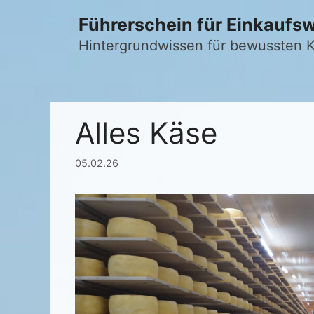
Zum
Führerschein für Einkaufs
Inhalt
springen
Hintergrundwissen für bewussten
Alles Käse
05.02.26