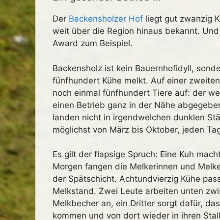
Der
Backensholzer Hof
liegt gut zwanzig K
weit über die Region hinaus bekannt. Un
Award zum Beispiel.
Backensholz ist kein Bauernhofidyll, sond
fünfhundert Kühe melkt. Auf einer zweiten
noch einmal fünfhundert Tiere auf: der w
einen Betrieb ganz in der Nähe abgegeben
landen nicht in irgendwelchen dunklen Stäl
möglichst von März bis Oktober, jeden Ta
Es gilt der flapsige Spruch: Eine Kuh ma
Morgen fangen die Melkerinnen und Melker
der Spätschicht. Achtundvierzig Kühe pas
Melkstand. Zwei Leute arbeiten unten zwis
Melkbecher an, ein Dritter sorgt dafür, d
kommen und von dort wieder in ihren Stall