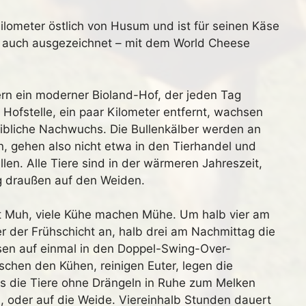
ilometer östlich von Husum und ist für seinen Käse
d auch ausgezeichnet – mit dem World Cheese
ern ein moderner Bioland-Hof, der jeden Tag
 Hofstelle, ein paar Kilometer entfernt, wachsen
eibliche Nachwuchs. Die Bullenkälber werden an
, gehen also nicht etwa in den Tierhandel und
len. Alle Tiere sind in der wärmeren Jahreszeit,
g draußen auf den Weiden.
cht Muh, viele Kühe machen Mühe. Um halb vier am
 der Frühschicht an, halb drei am Nachmittag die
sen auf einmal in den Doppel-Swing-Over-
chen den Kühen, reinigen Euter, legen die
ass die Tiere ohne Drängeln in Ruhe zum Melken
, oder auf die Weide. Viereinhalb Stunden dauert