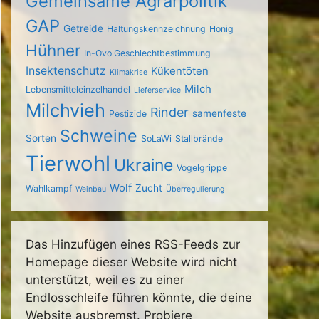
Gemeinsame Agrarpolitik
GAP
Getreide
Haltungskennzeichnung
Honig
Hühner
In-Ovo Geschlechtbestimmung
Insektenschutz
Kükentöten
Klimakrise
Milch
Lebensmitteleinzelhandel
Lieferservice
Milchvieh
Rinder
samenfeste
Pestizide
Schweine
Sorten
SoLaWi
Stallbrände
Tierwohl
Ukraine
Vogelgrippe
Wolf
Zucht
Wahlkampf
Weinbau
Überregulierung
Das Hinzufügen eines RSS-Feeds zur
Homepage dieser Website wird nicht
unterstützt, weil es zu einer
Endlosschleife führen könnte, die deine
Website ausbremst. Probiere