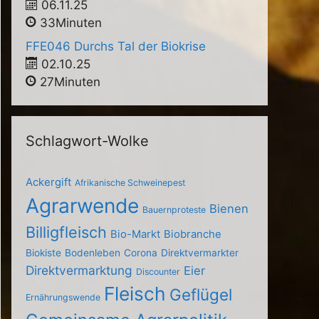
06.11.25
33Minuten
FFE046 Durchs Tal der Biokrise
02.10.25
27Minuten
Schlagwort-Wolke
Ackergift
Afrikanische Schweinepest
Agrarwende
Bienen
Bauernproteste
Billigfleisch
Bio-Markt
Biobranche
Biokiste
Bodenleben
Corona
Direktvermarkter
Direktvermarktung
Eier
Discounter
Fleisch
Geflügel
Ernährungswende