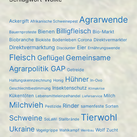
Agrarwende
Ackergift
Afrikanische Schweinepest
Billigfleisch
Bienen
Bio-Markt
Bauernproteste
Biobranche
Biokiste
Bodenleben
Corona
Direktvermarkter
Direktvermarktung
Eier
Discounter
Ernährungswende
Fleisch
Gemeinsame
Geflügel
Agrarpolitik GAP
Getreide
Hühner
Haltungskennzeichnung
Honig
In-Ovo
Insektenschutz
Geschlechtbestimmung
Klimakrise
Kükentöten
Milch
Lebensmitteleinzelhandel
Lieferservice
Milchvieh
Rinder
samenfeste Sorten
Pestizide
Tierwohl
Schweine
SoLaWi
Stallbrände
Ukraine
Wolf
Zucht
Vogelgrippe
Wahlkampf
Weinbau