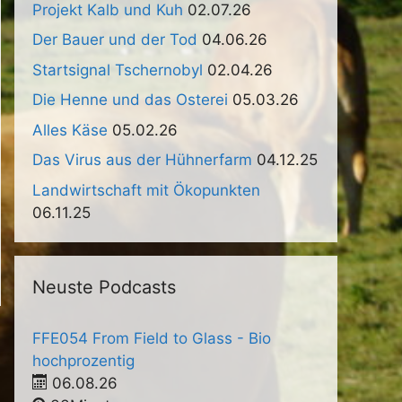
Projekt Kalb und Kuh
02.07.26
Der Bauer und der Tod
04.06.26
Startsignal Tschernobyl
02.04.26
Die Henne und das Osterei
05.03.26
Alles Käse
05.02.26
Das Virus aus der Hühnerfarm
04.12.25
Landwirtschaft mit Ökopunkten
06.11.25
Neuste Podcasts
FFE054 From Field to Glass - Bio
hochprozentig
06.08.26