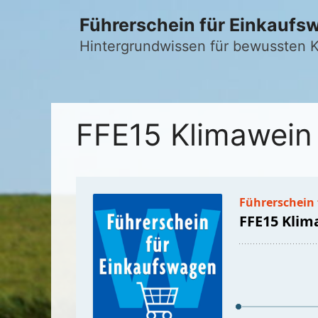
Zum
Führerschein für Einkaufs
Inhalt
springen
Hintergrundwissen für bewussten
FFE15 Klimawein