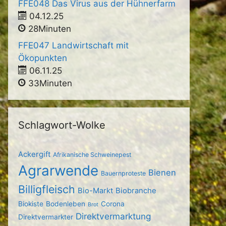
FFE048 Das Virus aus der Hühnerfarm
04.12.25
28Minuten
FFE047 Landwirtschaft mit
Ökopunkten
06.11.25
33Minuten
Schlagwort-Wolke
Ackergift
Afrikanische Schweinepest
Agrarwende
Bienen
Bauernproteste
Billigfleisch
Bio-Markt
Biobranche
Biokiste
Bodenleben
Corona
Brot
Direktvermarktung
Direktvermarkter