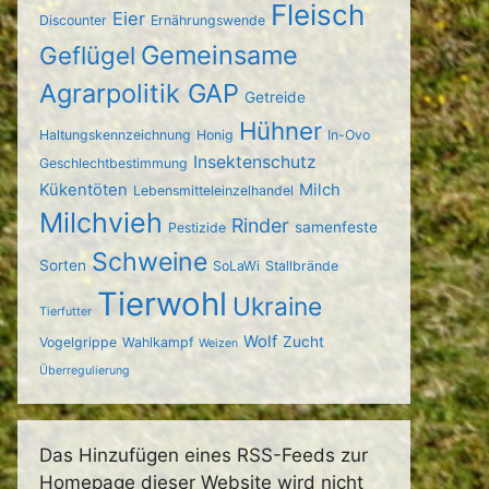
Fleisch
Eier
Discounter
Ernährungswende
Gemeinsame
Geflügel
Agrarpolitik GAP
Getreide
Hühner
Haltungskennzeichnung
Honig
In-Ovo
Insektenschutz
Geschlechtbestimmung
Kükentöten
Milch
Lebensmitteleinzelhandel
Milchvieh
Rinder
samenfeste
Pestizide
Schweine
Sorten
SoLaWi
Stallbrände
Tierwohl
Ukraine
Tierfutter
Wolf
Zucht
Vogelgrippe
Wahlkampf
Weizen
Überregulierung
Das Hinzufügen eines RSS-Feeds zur
Homepage dieser Website wird nicht