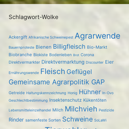
Schlagwort-Wolke
Agrarwende
Ackergift
Afrikanische Schweinepest
Billigfleisch
Bienen
Bio-Markt
Bauernproteste
Biobranche
Biokiste
Bodenleben
Corona
Brot
Direktvermarktung
Eier
Direktvermarkter
Discounter
Fleisch
Geflügel
Ernährungswende
Gemeinsame Agrarpolitik GAP
Hühner
Getreide
Haltungskennzeichnung
Honig
In-Ovo
Insektenschutz
Kükentöten
Geschlechtbestimmung
Milchvieh
Milch
Lebensmitteleinzelhandel
Pestizide
Schweine
Rinder
samenfeste Sorten
SoLaWi