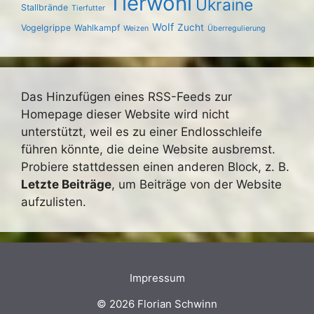
Tierwohl
Ukraine
Stallbrände
Tierfutter
Wolf
Zucht
Vogelgrippe
Wahlkampf
Weizen
Überregulierung
Das Hinzufügen eines RSS-Feeds zur
Homepage dieser Website wird nicht
unterstützt, weil es zu einer Endlosschleife
führen könnte, die deine Website ausbremst.
Probiere stattdessen einen anderen Block, z. B.
Letzte Beiträge
, um Beiträge von der Website
aufzulisten.
Impressum
© 2026 Florian Schwinn