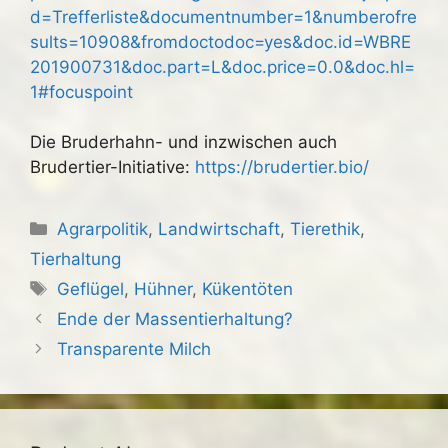
d=Trefferliste&documentnumber=1&numberofre
sults=10908&fromdoctodoc=yes&doc.id=WBRE
201900731&doc.part=L&doc.price=0.0&doc.hl=
1#focuspoint
Die Bruderhahn- und inzwischen auch
Brudertier-Initiative:
https://brudertier.bio/
Kategorien
Agrarpolitik
,
Landwirtschaft
,
Tierethik
,
Tierhaltung
Schlagwörter
Geflügel
,
Hühner
,
Kükentöten
Ende der Massentierhaltung?
Transparente Milch