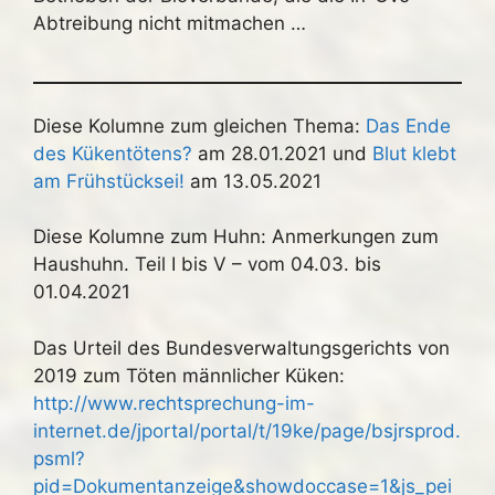
Abtreibung nicht mitmachen …
Diese Kolumne zum gleichen Thema:
Das Ende
des Kükentötens?
am 28.01.2021 und
Blut klebt
am Frühstücksei!
am 13.05.2021
Diese Kolumne zum Huhn: Anmerkungen zum
Haushuhn. Teil I bis V – vom 04.03. bis
01.04.2021
Das Urteil des Bundesverwaltungsgerichts von
2019 zum Töten männlicher Küken:
http://www.rechtsprechung-im-
internet.de/jportal/portal/t/19ke/page/bsjrsprod.
psml?
pid=Dokumentanzeige&showdoccase=1&js_pei