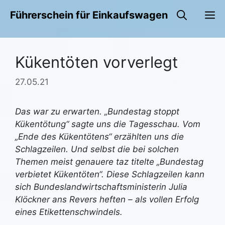
Zum
M
Führerschein für Einkaufswagen
Inhalt
springen
Kükentöten vorverlegt
27.05.21
Das war zu erwarten. „Bundestag stoppt
Kükentötung“ sagte uns die Tagesschau. Vom
„Ende des Kükentötens“ erzählten uns die
Schlagzeilen. Und selbst die bei solchen
Themen meist genauere taz titelte „Bundestag
verbietet Kükentöten“. Diese Schlagzeilen kann
sich Bundeslandwirtschaftsministerin Julia
Klöckner ans Revers heften – als vollen Erfolg
eines Etikettenschwindels.