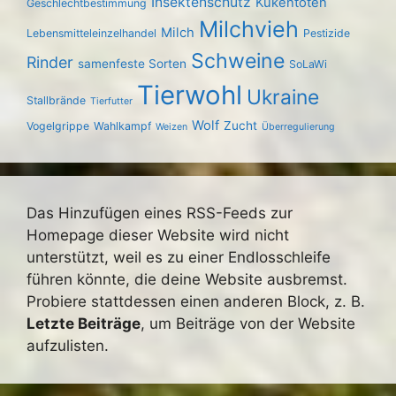
Insektenschutz
Kükentöten
Geschlechtbestimmung
Milchvieh
Milch
Lebensmitteleinzelhandel
Pestizide
Schweine
Rinder
samenfeste Sorten
SoLaWi
Tierwohl
Ukraine
Stallbrände
Tierfutter
Wolf
Zucht
Vogelgrippe
Wahlkampf
Weizen
Überregulierung
Das Hinzufügen eines RSS-Feeds zur
Homepage dieser Website wird nicht
unterstützt, weil es zu einer Endlosschleife
führen könnte, die deine Website ausbremst.
Probiere stattdessen einen anderen Block, z. B.
Letzte Beiträge
, um Beiträge von der Website
aufzulisten.