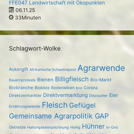
FFE047 Landwirtschaft mit Ökopunkten
06.11.25
33Minuten
Schlagwort-Wolke
Agrarwende
Ackergift
Afrikanische Schweinepest
Billigfleisch
Bienen
Bio-Markt
Bauernproteste
Biobranche
Biokiste
Bodenleben
Corona
Brot
Direktvermarktung
Eier
Direktvermarkter
Discounter
Fleisch
Geflügel
Ernährungswende
Gemeinsame Agrarpolitik GAP
Hühner
Getreide
Haltungskennzeichnung
Honig
In-Ovo