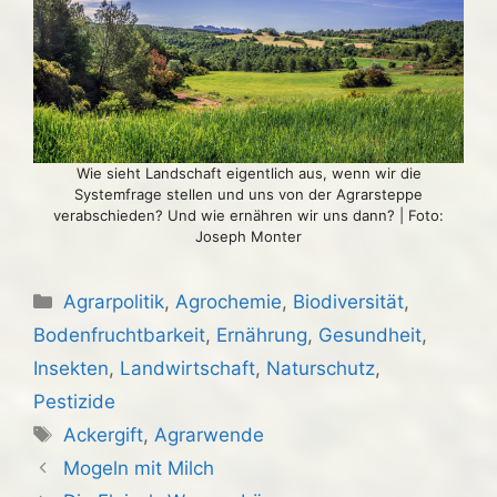
Wie sieht Landschaft eigentlich aus, wenn wir die
Systemfrage stellen und uns von der Agrarsteppe
verabschieden? Und wie ernähren wir uns dann? | Foto:
Joseph Monter
Kategorien
Agrarpolitik
,
Agrochemie
,
Biodiversität
,
Bodenfruchtbarkeit
,
Ernährung
,
Gesundheit
,
Insekten
,
Landwirtschaft
,
Naturschutz
,
Pestizide
Schlagwörter
Ackergift
,
Agrarwende
Mogeln mit Milch