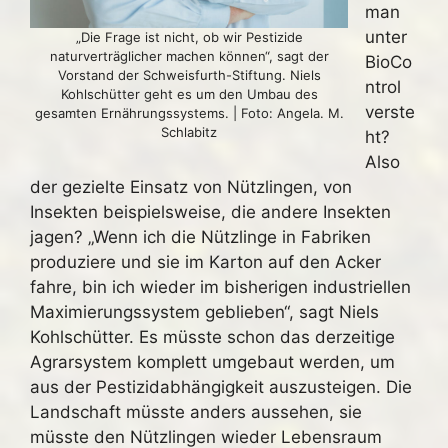
man
unter
„Die Frage ist nicht, ob wir Pestizide
naturverträglicher machen können“, sagt der
BioCo
Vorstand der Schweisfurth-Stiftung. Niels
ntrol
Kohlschütter geht es um den Umbau des
verste
gesamten Ernährungssystems. | Foto: Angela. M.
Schlabitz
ht?
Also
der gezielte Einsatz von Nützlingen, von
Insekten beispielsweise, die andere Insekten
jagen? „Wenn ich die Nützlinge in Fabriken
produziere und sie im Karton auf den Acker
fahre, bin ich wieder im bisherigen industriellen
Maximierungssystem geblieben“, sagt Niels
Kohlschütter. Es müsste schon das derzeitige
Agrarsystem komplett umgebaut werden, um
aus der Pestizidabhängigkeit auszusteigen. Die
Landschaft müsste anders aussehen, sie
müsste den Nützlingen wieder Lebensraum