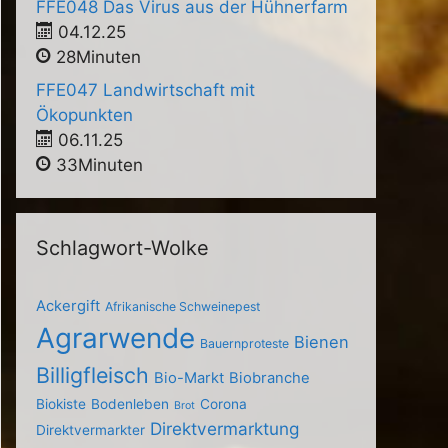
FFE048 Das Virus aus der Hühnerfarm
04.12.25
28Minuten
FFE047 Landwirtschaft mit
Ökopunkten
06.11.25
33Minuten
Schlagwort-Wolke
Ackergift
Afrikanische Schweinepest
Agrarwende
Bienen
Bauernproteste
Billigfleisch
Bio-Markt
Biobranche
Biokiste
Bodenleben
Corona
Brot
Direktvermarktung
Direktvermarkter