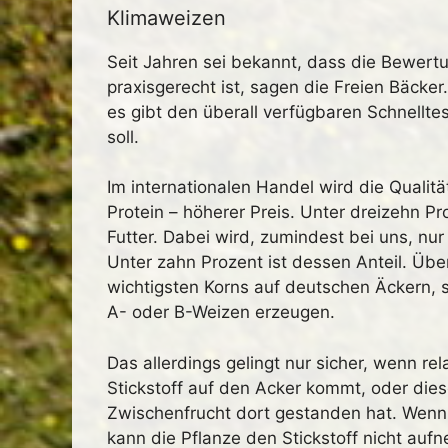
Klimaweizen
Seit Jahren sei bekannt, dass die Bewert
praxisgerecht ist, sagen die Freien Bäcke
es gibt den überall verfügbaren Schnelltest
soll.
Im internationalen Handel wird die Qualit
Protein – höherer Preis. Unter dreizehn P
Futter. Dabei wird, zumindest bei uns, nu
Unter zahn Prozent ist dessen Anteil. Üb
wichtigsten Korns auf deutschen Äckern, 
A- oder B-Weizen erzeugen.
Das allerdings gelingt nur sicher, wenn re
Stickstoff auf den Acker kommt, oder diese
Zwischenfrucht dort gestanden hat. Wenn 
kann die Pflanze den Stickstoff nicht au