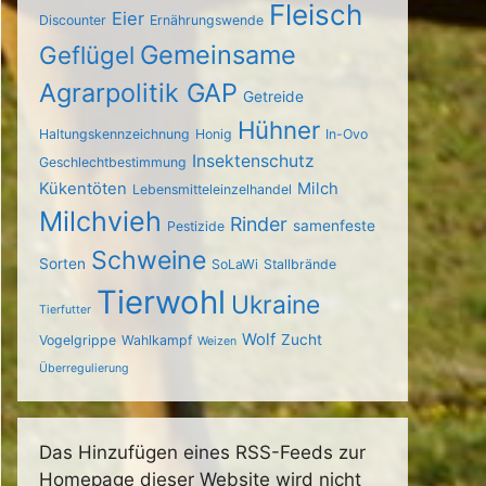
Fleisch
Eier
Discounter
Ernährungswende
Gemeinsame
Geflügel
Agrarpolitik GAP
Getreide
Hühner
Haltungskennzeichnung
Honig
In-Ovo
Insektenschutz
Geschlechtbestimmung
Kükentöten
Milch
Lebensmitteleinzelhandel
Milchvieh
Rinder
samenfeste
Pestizide
Schweine
Sorten
SoLaWi
Stallbrände
Tierwohl
Ukraine
Tierfutter
Wolf
Zucht
Vogelgrippe
Wahlkampf
Weizen
Überregulierung
Das Hinzufügen eines RSS-Feeds zur
Homepage dieser Website wird nicht