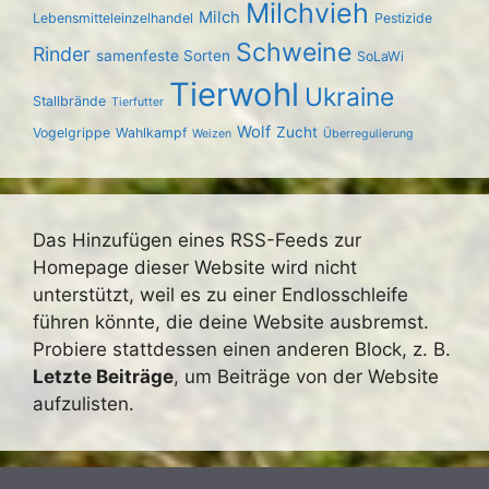
Milchvieh
Milch
Lebensmitteleinzelhandel
Pestizide
Schweine
Rinder
samenfeste Sorten
SoLaWi
Tierwohl
Ukraine
Stallbrände
Tierfutter
Wolf
Zucht
Vogelgrippe
Wahlkampf
Weizen
Überregulierung
Das Hinzufügen eines RSS-Feeds zur
Homepage dieser Website wird nicht
unterstützt, weil es zu einer Endlosschleife
führen könnte, die deine Website ausbremst.
Probiere stattdessen einen anderen Block, z. B.
Letzte Beiträge
, um Beiträge von der Website
aufzulisten.