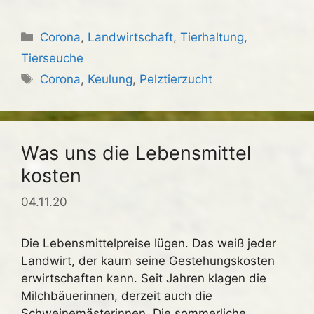
Kategorien
Corona
,
Landwirtschaft
,
Tierhaltung
,
Tierseuche
Schlagwörter
Corona
,
Keulung
,
Pelztierzucht
Was uns die Lebensmittel
kosten
04.11.20
Die Lebensmittelpreise lügen. Das weiß jeder
Landwirt, der kaum seine Gestehungskosten
erwirtschaften kann. Seit Jahren klagen die
Milchbäuerinnen, derzeit auch die
Schweinemästerinnen. Die sommerliche