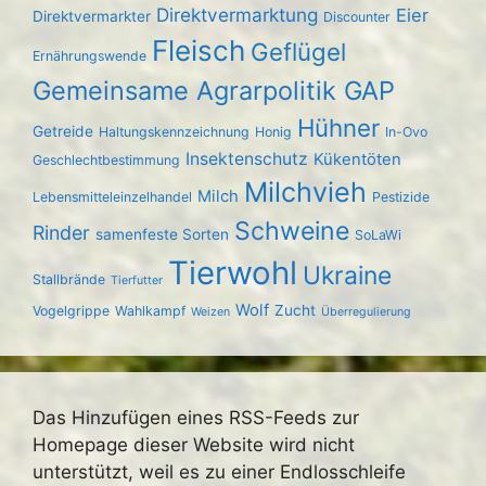
Direktvermarktung
Eier
Direktvermarkter
Discounter
Fleisch
Geflügel
Ernährungswende
Gemeinsame Agrarpolitik GAP
Hühner
Getreide
Haltungskennzeichnung
Honig
In-Ovo
Insektenschutz
Kükentöten
Geschlechtbestimmung
Milchvieh
Milch
Lebensmitteleinzelhandel
Pestizide
Schweine
Rinder
samenfeste Sorten
SoLaWi
Tierwohl
Ukraine
Stallbrände
Tierfutter
Wolf
Zucht
Vogelgrippe
Wahlkampf
Weizen
Überregulierung
Das Hinzufügen eines RSS-Feeds zur
Homepage dieser Website wird nicht
unterstützt, weil es zu einer Endlosschleife