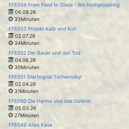
FFE054 From Field to Glass - Bio hochprozentig
06.08.26
33Minuten
FFE053 Projekt Kalb und Kuh
02.07.26
34Minuten
FFE052 Der Bauer und der Tod
04.06.26
30Minuten
FFE051 Startsignal Tschernobyl
02.04.26
31Minuten
FFE050 Die Henne und das Osterei
05.03.26
27Minuten
FFE049 Alles Käse