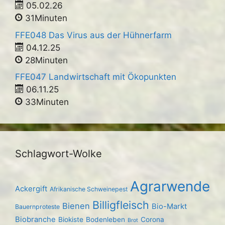
05.02.26
31Minuten
FFE048 Das Virus aus der Hühnerfarm
04.12.25
28Minuten
FFE047 Landwirtschaft mit Ökopunkten
06.11.25
33Minuten
Schlagwort-Wolke
Agrarwende
Ackergift
Afrikanische Schweinepest
Billigfleisch
Bienen
Bio-Markt
Bauernproteste
Biobranche
Biokiste
Bodenleben
Corona
Brot