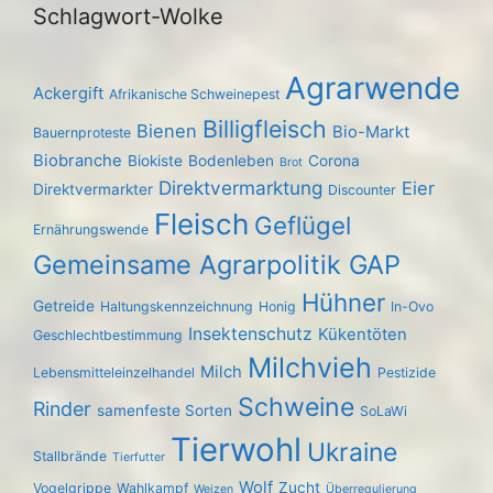
Schlagwort-Wolke
Agrarwende
Ackergift
Afrikanische Schweinepest
Billigfleisch
Bienen
Bio-Markt
Bauernproteste
Biobranche
Biokiste
Bodenleben
Corona
Brot
Direktvermarktung
Eier
Direktvermarkter
Discounter
Fleisch
Geflügel
Ernährungswende
Gemeinsame Agrarpolitik GAP
Hühner
Getreide
Haltungskennzeichnung
Honig
In-Ovo
Insektenschutz
Kükentöten
Geschlechtbestimmung
Milchvieh
Milch
Lebensmitteleinzelhandel
Pestizide
Schweine
Rinder
samenfeste Sorten
SoLaWi
Tierwohl
Ukraine
Stallbrände
Tierfutter
Wolf
Zucht
Vogelgrippe
Wahlkampf
Weizen
Überregulierung