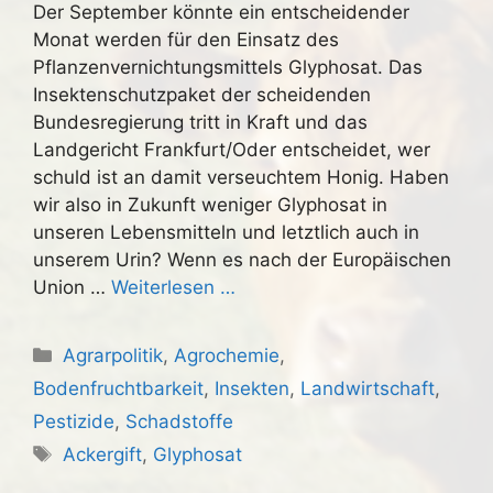
Der September könnte ein entscheidender
Monat werden für den Einsatz des
Pflanzenvernichtungsmittels Glyphosat. Das
Insektenschutzpaket der scheidenden
Bundesregierung tritt in Kraft und das
Landgericht Frankfurt/Oder entscheidet, wer
schuld ist an damit verseuchtem Honig. Haben
wir also in Zukunft weniger Glyphosat in
unseren Lebensmitteln und letztlich auch in
unserem Urin? Wenn es nach der Europäischen
Union …
Weiterlesen …
Kategorien
Agrarpolitik
,
Agrochemie
,
Bodenfruchtbarkeit
,
Insekten
,
Landwirtschaft
,
Pestizide
,
Schadstoffe
Schlagwörter
Ackergift
,
Glyphosat