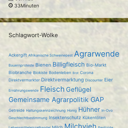
33Minuten
Schlagwort-Wolke
Agrarwende
Ackergift
Afrikanische Schweinepest
Billigfleisch
Bienen
Bio-Markt
Bauernproteste
Biobranche
Biokiste
Bodenleben
Corona
Brot
Direktvermarktung
Eier
Direktvermarkter
Discounter
Fleisch
Geflügel
Ernährungswende
Gemeinsame Agrarpolitik GAP
Hühner
Getreide
Haltungskennzeichnung
Honig
In-Ovo
Insektenschutz
Kükentöten
Geschlechtbestimmung
Milchvieh
Milch
Lebensmitteleinzelhandel
Pestizide