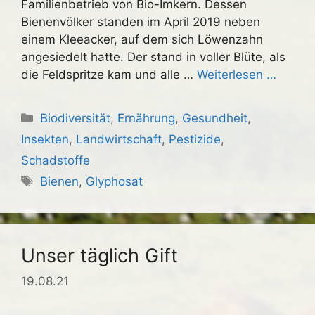
Familienbetrieb von Bio-Imkern. Dessen
Bienenvölker standen im April 2019 neben
einem Kleeacker, auf dem sich Löwenzahn
angesiedelt hatte. Der stand in voller Blüte, als
die Feldspritze kam und alle …
Weiterlesen …
Kategorien
Biodiversität
,
Ernährung
,
Gesundheit
,
Insekten
,
Landwirtschaft
,
Pestizide
,
Schadstoffe
Schlagwörter
Bienen
,
Glyphosat
Unser täglich Gift
19.08.21