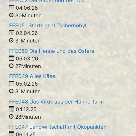
FFE052 Der Bauer und der Tod
04.06.26
30Minuten
FFE051 Startsignal Tschernobyl
02.04.26
31Minuten
FFE050 Die Henne und das Osterei
05.03.26
27Minuten
FFE049 Alles Käse
05.02.26
31Minuten
FFE048 Das Virus aus der Hühnerfarm
04.12.25
28Minuten
FFE047 Landwirtschaft mit Ökopunkten
06.11.25